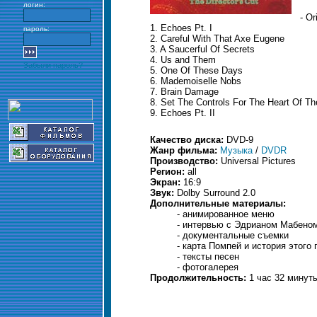
логин:
- Or
1. Echoes Pt. I
пароль:
2. Careful With That Axe Eugene
3. A Saucerful Of Secrets
4. Us and Them
Забыли пароль?
5. One Of These Days
6. Mademoiselle Nobs
7. Brain Damage
8. Set The Controls For The Heart Of T
9. Echoes Pt. II
Качество диска:
DVD-9
Жанр фильма:
Музыка
/
DVDR
Производство:
Universal Pictures
Регион:
all
Экран:
16:9
Звук:
Dolby Surround 2.0
Дополнительные материалы:
- анимированное меню
- интервью с Эдрианом Мабено
- документальные съемки
- карта Помпей и история этого 
- тексты песен
- фотогалерея
Продолжительность:
1 час 32 минут