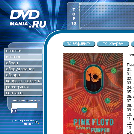
dv
Пин
01.
01. 
02.
03.
04.
05.
06. 
07.
08.
09.
10.
11.
12.
13.
14. 