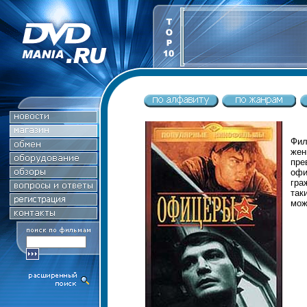
Фил
жен
пре
офи
гра
так
мож