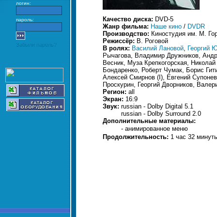
логин:
Качество диска:
DVD-5
пароль:
Жанр фильма:
Наше кино
/
DVDR
Производство:
Киностудия им. М. Го
Режиссёр:
В. Роговой
Забыли пароль?
В ролях:
Василий Лановой
,
Георгий 
Рычагова, Владимир Дружников, Андр
Весник, Муза Крепкогорская, Николай
Бондаренко, Роберт Чумак, Борис Гит
Алексей Смирнов (I), Евгений Супоне
Проскурин, Георгий Дворников, Валер
Регион:
all
Экран:
16:9
Звук:
russian - Dolby Digital 5.1
russian - Dolby Surround 2.0
Дополнительные материалы:
- анимированное меню
Продолжительность:
1 час 32 минут