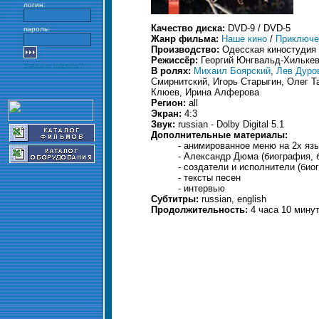
логин:
Качество диска:
DVD-9 / DVD-5
пароль:
Жанр фильма:
Наше кино
/
Приключе
Производство:
Одесская киностудия
Режиссёр:
Георгий Юнгвальд-Хильке
Забыли пароль?
В ролях:
Михаил Боярский
,
Лев Дуро
Смирнитский, Игорь Старыгин, Олег 
Клюев, Ирина Алферова
Регион:
all
Экран:
4:3
Звук:
russian - Dolby Digital 5.1
Дополнительные материалы:
- анимированное меню на 2х язык
- Александр Дюма (биография, 
- создатели и исполнители (би
- тексты песен
- интервью
Субтитры:
russian, english
Продолжительность:
4 часа 10 мину