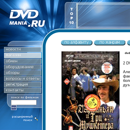
dvd
2 D
Але
фак
бол
дуэ