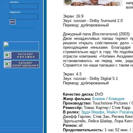
логин:
нап
воо
пароль:
Экран: 16:9
Звук: russian - Dolby Surround 2.0
Перевод: дублированный
Забыли пароль?
Дежурный папа (Воспитатели) (2003):
Двое незадачливых папаш теряют пр
решили открыть собственное дело –
приходящими няньками. Благодаря
стремительно идут в гору. Но подоб
отрасли компанию «Чэпмен Акэдеми»
останавливалсь ни перед чем, рад
Справятся ли наши папашки с таким 
Экран: 4:3
Звук: russian - Dolby Digital 5.1
Перевод: дублированный
Качество диска:
DVD
Жанр фильма:
Боевик
/
Комедия
Производство:
Touchstone Pictures / 
Режиссёр:
Томас Картер / Стив Карр
В ролях:
Эдди Мерфи
,
Майкл Рапапо
Джефф Гарлин, Стив Зан, Регина Кинг
Эдельштейн, Лейси Шабер, Лора Кихт
Регион:
all
Продолжительность:
1 час 52 мин. / 