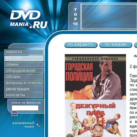
d
2 ф
Гор
Эдд
по 
спе
зал
дра
пар
беж
по 
рас
и в
вдв
сор
бол