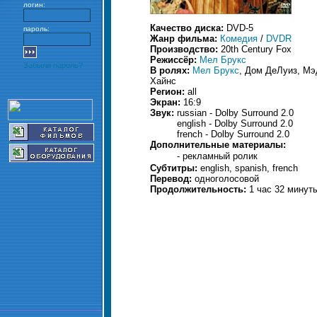
логин:
Качество диска:
DVD-5
пароль:
Жанр фильма:
Комедия
/
DVDR
Производство:
20th Century Fox
Режиссёр:
Мел Брукс
Забыли пароль?
В ролях:
Мел Брукс
, Дом ДеЛуиз, Мэ
Хайнс
Регион:
all
Экран:
16:9
Звук:
russian - Dolby Surround 2.0
english - Dolby Surround 2.0
french - Dolby Surround 2.0
Дополнительные материалы:
- рекламный ролик
Субтитры:
english, spanish, french
Перевод:
одноголосовой
Продолжительность:
1 час 32 минут