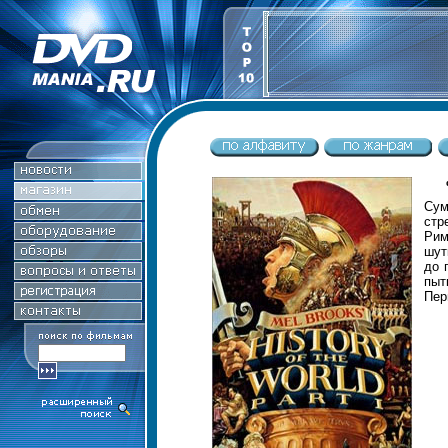
Сум
стр
Рим
шут
до 
пыт
Пер