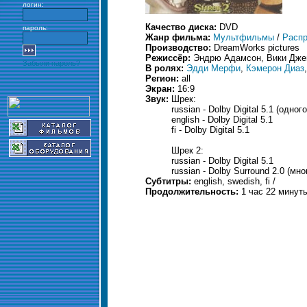
логин:
Качество диска:
DVD
пароль:
Жанр фильма:
Мультфильмы
/
Расп
Производство:
DreamWorks pictures
Режиссёр:
Эндрю Адамсон, Вики Дже
Забыли пароль?
В ролях:
Эдди Мерфи
,
Кэмерон Диаз
Регион:
all
Экран:
16:9
Звук:
Шрек:
russian - Dolby Digital 5.1 (одно
english - Dolby Digital 5.1
fi - Dolby Digital 5.1
Шрек 2:
russian - Dolby Digital 5.1
russian - Dolby Surround 2.0 (мн
Субтитры:
english, swedish, fi /
Продолжительность:
1 час 22 минуты