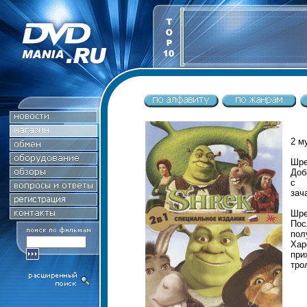
2 м
Шре
Доб
с 
зач
Шре
Пос
по
Хар
при
тро