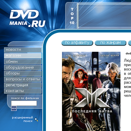
dvd
Люд
при
вос
в о
для
рас
мож
реш
чел