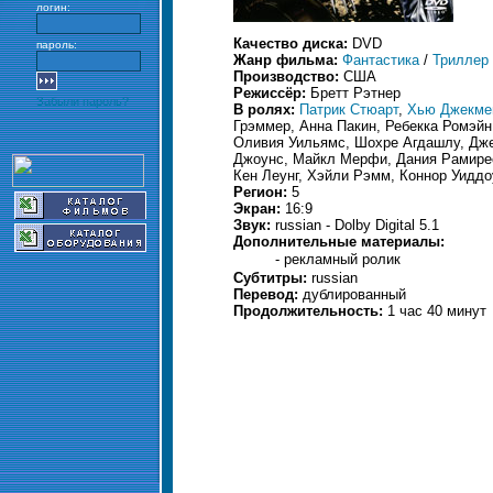
логин:
Качество диска:
DVD
пароль:
Жанр фильма:
Фантастика
/
Триллер
Производство:
США
Режиссёр:
Бретт Рэтнер
Забыли пароль?
В ролях:
Патрик Стюарт
,
Хью Джекме
Грэммер, Анна Пакин, Ребекка Ромэй
Оливия Уильямс, Шохре Агдашлу, Дже
Джоунс, Майкл Мерфи, Дания Рамирес
Кен Леунг, Хэйли Рэмм, Коннор Уиддо
Регион:
5
Экран:
16:9
Звук:
russian - Dolby Digital 5.1
Дополнительные материалы:
- рекламный ролик
Субтитры:
russian
Перевод:
дублированный
Продолжительность:
1 час 40 минут