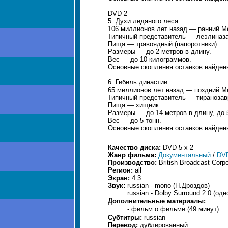
DVD 2
5. Духи ледяного леса
106 миллионов лет назад — ранний М
Типичный представитель — леэлиназав
Пища — травоядный (папоротники).
Размеры — до 2 метров в длину.
Вес — до 10 килограммов.
Основные скопления останков найдены
6. Гибель династии
65 миллионов лет назад — поздний М
Типичный представитель — тиранозавр
Пища — хищник.
Размеры — до 14 метров в длину, до 
Вес — до 5 тонн.
Основные скопления останков найден
Качество диска:
DVD-5 x 2
Жанр фильма:
Документальный
/
DV
Производство:
British Broadcast Corpo
Регион:
all
Экран:
4:3
Звук:
russian - mono (Н.Дроздов)
russian - Dolby Surround 2.0 (од
Дополнительные материалы:
- фильм о фильме (49 минут)
Субтитры:
russian
Перевод:
дублированный