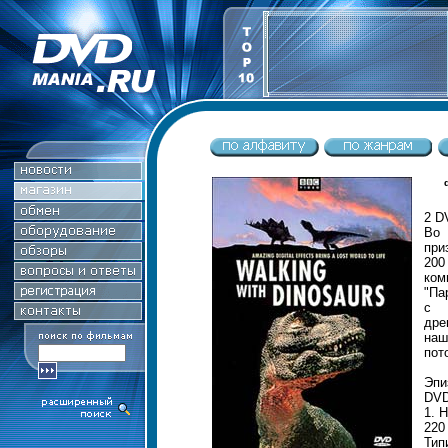
2 D
Во 
при
200
ком
"Па
с 
дре
наш
пот
Эпи
DVD
1. 
220
Тип