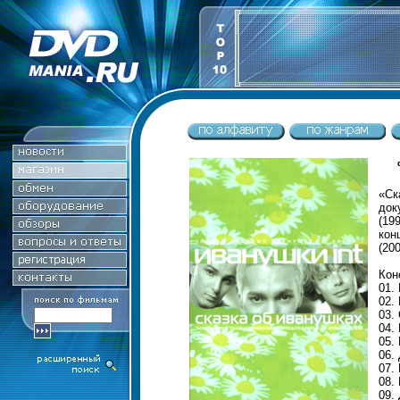
«С
док
(19
кон
(200
Кон
01.
02. 
03.
04.
05.
06.
07.
08.
09.