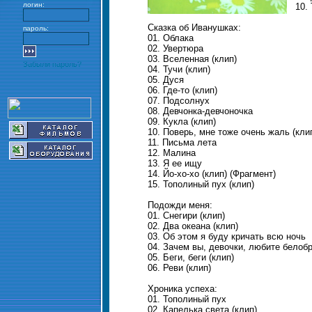
логин:
10. 
Сказка об Иванушках:
пароль:
01. Облака
02. Увертюра
03. Вселенная (клип)
Забыли пароль?
04. Тучи (клип)
05. Дуся
06. Где-то (клип)
07. Подсолнух
08. Девчонка-девчоночка
09. Кукла (клип)
10. Поверь, мне тоже очень жаль (кли
11. Письма лета
12. Малина
13. Я ее ищу
14. Йо-хо-хо (клип) (Фрагмент)
15. Тополиный пух (клип)
Подожди меня:
01. Снегири (клип)
02. Два океана (клип)
03. Об этом я буду кричать всю ночь
04. Зачем вы, девочки, любите белоб
05. Беги, беги (клип)
06. Реви (клип)
Хроника успеха:
01. Тополиный пух
02. Капелька света (клип)