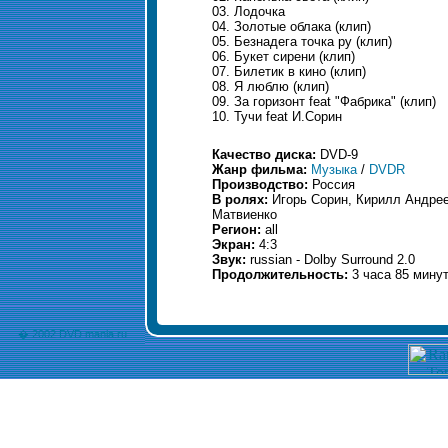
03. Лодочка
04. Золотые облака (клип)
05. Безнадега точка ру (клип)
06. Букет сирени (клип)
07. Билетик в кино (клип)
08. Я люблю (клип)
09. За горизонт feat "Фабрика" (клип)
10. Тучи feat И.Сорин
Качество диска:
DVD-9
Жанр фильма:
Музыка
/
DVDR
Производство:
Россия
В ролях:
Игорь Сорин, Кирилл Андрее
Матвиенко
Регион:
all
Экран:
4:3
Звук:
russian - Dolby Surround 2.0
Продолжительность:
3 часа 85 мину
� 2002 DVD mania.ru