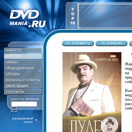
Жак
под
на
пре
соб
Вын
мед
пос
рас
либ