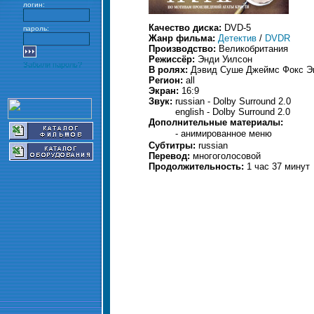
логин:
Качество диска:
DVD-5
пароль:
Жанр фильма:
Детектив
/
DVDR
Производство:
Великобритания
Режиссёр:
Энди Уилсон
Забыли пароль?
В ролях:
Дэвид Суше Джеймс Фокс Э
Регион:
all
Экран:
16:9
Звук:
russian - Dolby Surround 2.0
english - Dolby Surround 2.0
Дополнительные материалы:
- анимированное меню
Субтитры:
russian
Перевод:
многоголосовой
Продолжительность:
1 час 37 минут