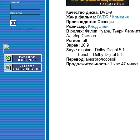
логин:
Качество диска:
DVD-9
пароль:
Жанр фильма:
DVDR
/
Комедия
Производство:
Франция
Режиссёр:
Клод Зиди
Забыли пароль?
В ролях:
Филип Нуаре, Тьери Лермитт
Альбер Симоно
Регион:
all
Экран:
16:9
Звук:
russian - Dolby Digital 5.1
french - Dolby Digital 5.1
Перевод:
многоголосовой
Продолжительность:
1 час 47 минут