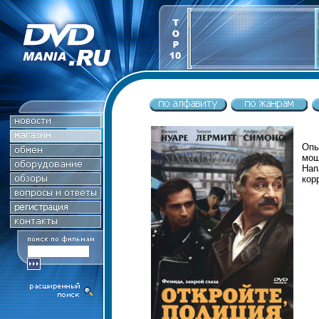
Опы
мош
Нап
кор