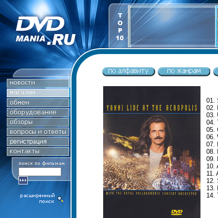
01. 
02.
03.
04. 
05.
06. 
07. 
08.
09. 
10. 
11. 
12.
13. 
14.