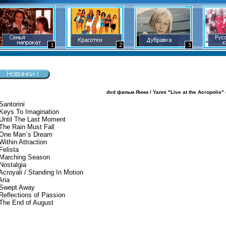
dvd фильм Янни / Yanni "Live at the Acropolis" (
Santorini
 Keys To Imagination
 Until The Last Moment
The Rain Must Fall
 One Man`s Dream
Within Attraction
Felista
 Marching Season
Nostalgia
Acroyali / Standing In Motion
Aria
 Swept Away
Reflections of Passion
 The End of August