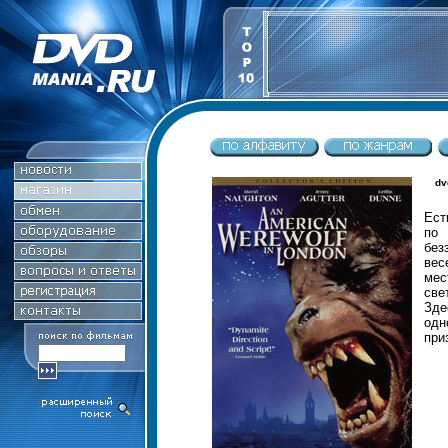
dv
Ест
по 
без
вес
мес
све
Зде
од
при