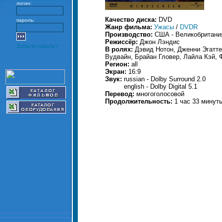
логин:
Качество диска:
DVD
пароль:
Жанр фильма:
Ужасы
/
DVDR
Производство:
США - Великобритани
Режиссёр:
Джон Лэндис
Забыли пароль?
В ролях:
Дэвид Нотон, Дженни Эгатт
Вудвайн, Брайан Гловер, Лайла Кэй, 
Регион:
all
Экран:
16:9
Звук:
russian - Dolby Surround 2.0
english - Dolby Digital 5.1
Перевод:
многоголосовой
Продолжительность:
1 час 33 минут