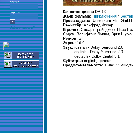
логин:
Качество диска:
DVD-9
пароль:
Жанр фильма:
Приключения
/
Вестер
Производство:
Universum Film GmbH
Режиссёр:
Альфред Форер
Забыли пароль?
В ролях:
Стюарт Грейнджер, Пьер Бр
Срдоч, Вольфганг Лукши, Эрик Шума
Регион:
all
Экран:
16:9
Звук:
russian - Dolby Surround 2.0
english - Dolby Surround 2.0
deutsch - Dolby Digital 5.1
Субтитры:
english, german
Продолжительность:
1 час 33 минут