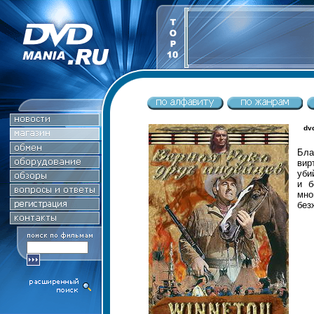
dvd
Бла
вир
уби
и б
мно
без