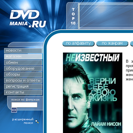
В э
про
при
жен
жен