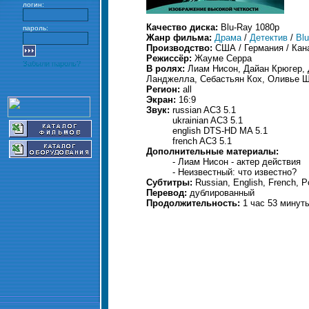
логин:
Качество диска:
Blu-Ray 1080p
пароль:
Жанр фильма:
Драма
/
Детектив
/
Bl
Производство:
США / Германия / Кан
Режиссёр:
Жауме Серра
Забыли пароль?
В ролях:
Лиам Нисон, Дайан Крюгер, 
Ланджелла, Себастьян Кох, Оливье Ш
Регион:
all
Экран:
16:9
Звук:
russian AC3 5.1
ukrainian AC3 5.1
english DTS-HD MA 5.1
french AC3 5.1
Дополнительные материалы:
- Лиам Нисон - актер действия
- Неизвестный: что известно?
Субтитры:
Russian, English, French, P
Перевод:
дублированный
Продолжительность:
1 час 53 минут