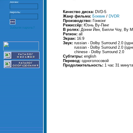
логин:
Качество диска:
DVD-5
пароль:
Жанр фильма:
Боевик
/
DVDR
Производство:
Гонконг
Режиссёр:
Юэнь Ву-Пинг
Забыли пароль?
В ролях:
Донни Йен, Билли Чоу, Ву Ма
Регион:
all
Экран:
16:9
Звук:
russian - Dolby Surround 2.0 (од
russian - Dolby Surround 2.0 (од
chinese - Dolby Surround 2.0
Субтитры:
english
Перевод:
одноголосовой
Продолжительность:
1 час 31 минут