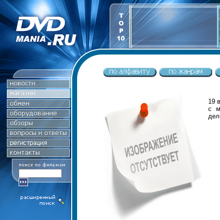
19 
с м
дел