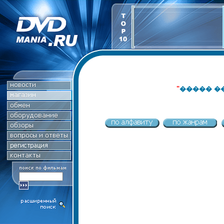
"
����� �