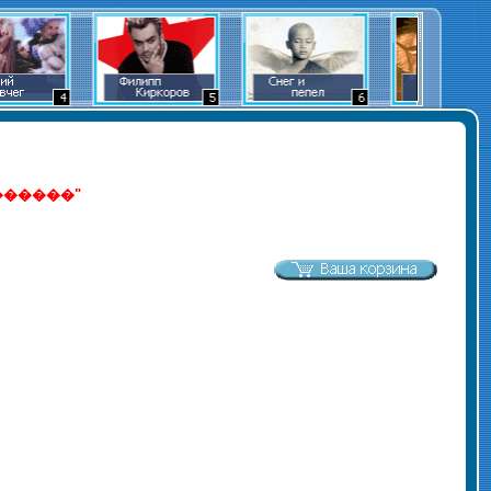
������"