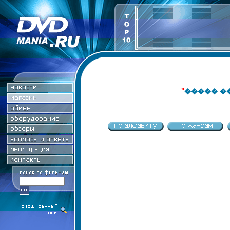
"
����� �