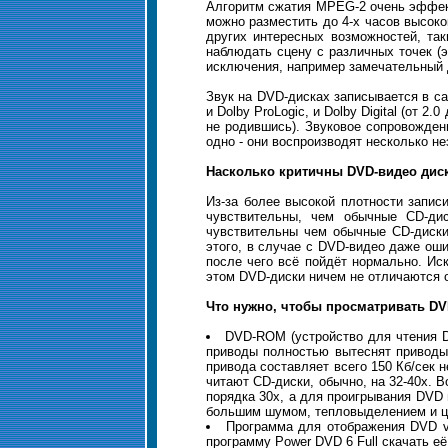
Алгоритм сжатия MPEG-2 очень эффект
можно разместить до 4-х часов высоко
других интересных возможностей, так
наблюдать сцену с различных точек (э
исключения, например замечательный ди
Звук на DVD-дисках записывается в са
и Dolby ProLogic, и Dolby Digital (от 
не родившись). Звуковое сопровождени
одно - они воспроизводят несколько н
Насколько критичны DVD-видео дис
Из-за более высокой плотности запис
чувствительны, чем обычные CD-дис
чувствительны чем обычные CD-диски
этого, в случае с DVD-видео даже оши
после чего всё пойдёт нормально. Ис
этом DVD-диски ничем не отличаются 
Что нужно, чтобы просматривать DV
DVD-ROM (устройство для чтения D
приводы полностью вытеснят приводы 
привода составляет всего 150 Кб/сек н
читают CD-диски, обычно, на 32-40x. 
порядка 30x, а для проигрывания DVD 
большим шумом, тепловыделением и це
Программа для отображения DVD vi
программу Power DVD 6 Full скачать е