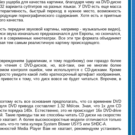
з ущерба для качества картинки, благодаря чему на DVD-диске
 32 варианта субтитров на разных языках. У DVD есть еще масса
нтерактивность, быстрый переход в нужное место, возможность
 продукции порнографического содержания. Хотя есть и приятные
ого качества.
сть передачи звуковой картины, например - музыкальное видео),
 записи звука изначально предназначался для Европы, но скончался,
тся в современных кинотеатрах. Все эти три формата объединяет
давая тем самым реалистичную картину происходящего.
овреждениям (царапинам, и тому подобному) они гораздо более
е чтения с DVD-дисков, но, всё-таки, они не многим более
змом контроля ошибок, чем используется с CD-дисками. Кроме
просто увидите какой либо краткосрочный артефакт изображения,
ривести к тому, что диск вовсе не будет читаться. Впрочем, в
оэтому есть все основания предполагать, что со временем DVD
 для DVD привода cоставляет 1.32 Мб/сек. Зная, что 1x для CD
сти порядка 140x. Естественно, это не происходит 16x DVD-drive
й. Такие приводы так же способны читать CD диски на скоростях
не хватает. А более высокоскоростные модели отличаются только
ать что-то типа кулера System Blower USYS или SHDC-A.
жностей Media Player Вам не хватает, рекомендуем установить