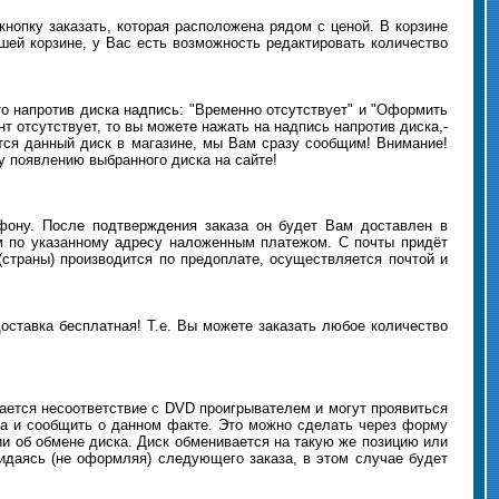
нопку заказать, которая расположена рядом с ценой. В корзине
шей корзине, у Вас есть возможность редактировать количество
 то напротив диска надпись: "Временно отсутствует" и "Оформить
т отсутствует, то вы можете нажать на надпись напротив диска,-
ится данный диск в магазине, мы Вам сразу сообщим! Внимание!
у появлению выбранного диска на сайте!
ону. После подтверждения заказа он будет Вам доставлен в
м по указанному адресу наложенным платежом. С почты придёт
(страны) производится по предоплате, осуществляется почтой и
 доставка бесплатная! Т.е. Вы можете заказать любое количество
чается несоответствие с DVD проигрывателем и могут проявиться
на и сообщить о данном факте. Это можно сделать через форму
и об обмене диска. Диск обменивается на такую же позицию или
жидаясь (не оформляя) следующего заказа, в этом случае будет