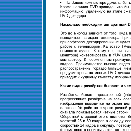
На Вашем компьютере должны быть 
Кроме наличия DVD-привода, что бы 
информацию, удаленную на этапе сжат
DVD-декодера.
Насколько необходим аппаратный D
Это во многом зависит от того, куда
выводиться на экран телевизора. При
при софтовом декодировании не будет
работе с телевизором. Качество TV-в
помощью лучше. К тому же, при выв
мониторе) конвертировать в YUV цвет
компьютеру. К несомненным преимущес
кадров. Преимущества вывода видео 
распространенны гораздо больше, чем
предусмотрена во многих DVD дисках. 
приводит к худшему качеству изображ
Какие виды развёртки бывают, и че
Развёртка бывает чрезстрочной (int
прогрессивная развёртка на всех со
изображения выводится на экран цел
сложнее. Устройство с чрезстрочной р
сначала показываются четные строки, 
Оборотной стороной этого является 
частотой 25 и 30 кадров в секунду со
скоростью 24 кадра в секунду, поэтом
фильм просто проигрывается со скоро