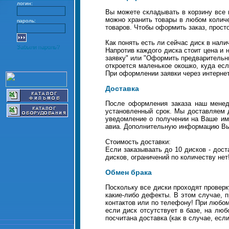
логин:
Вы можете складывать в корзину все 
можно хранить товары в любом количе
пароль:
товаров. Чтобы оформить заказ, прост
Как понять есть ли сейчас диск в нали
Забыли пароль?
Напротив каждого диска стоит цена и 
заявку" или "Оформить предварительны
откроется маленькое окошко, куда ес
При оформлении заявки через интернет
Доставка
После оформления заказа наш менед
установленный срок. Мы доставляем 
уведомление о получении на Ваше имя
авиа. Дополнительную информацию Вы 
Стоимость доставки:
Если заказываать до 10 дисков - дост
дисков, ограничений по количеству нет
Обмен брака
Поскольку все диски проходят проверк
какие-либо дефекты. В этом случае, 
контактов или по телефону! При любо
если диск отсутствует в базе, на лю
посчитана доставка (как в случае, есл