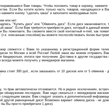
понравившиеся Вам товары. Чтобы положить товар в корзину, нажмите к
стве. Если Вы хотите купить только часть товаров, находящихся в Ва
о нажмите кнопку "сделать заказ" и заполните необходимые поля.
чии или нет:
надпись: "Купить диск" или "Обменять диск". Если диск заканчивается,
й заказ". Если Вам требуется приобрести диск, который в данный момен
ли Вы пожелаете, Вы сможете ввести свой контактный e-meil, как появ
 (т.е. описанным способом) вы можете поспособствовать более быстром
жер свяжется с Вами по указанному в регистрационной форме телеф
диски по Москве и всей России! Любой заказ мы можем отправить Ва
 бандерольки. оплата при получении. Доставка в другие государства 
всегда можете получить у менеджеров магазина.
авка стоит 300 руб., если заказывать от 10 дисков или от 5 обменов -
!
у, то брак автоматически отсеивается. Но в редких исключениях, встре
при обнаружении последних, Вам надо связаться с менеджером магази
м следующем заказе, Вам следует указать в дополнительной информаци
бой другой равноценный диск! Возможен вариант обмена диска - не до
и бы Вы просто приобретали 1 диск).