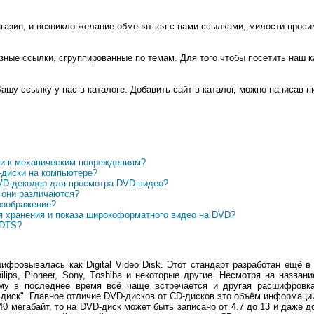
азин, и возникло желание обменяться с нами ссылками, милости просим
ные ссылки, сгруппированные по темам. Для того чтобы посетить наш 
шу ссылку у нас в каталоге. Добавить сайт в каталог, можно написав 
ки к механическим повреждениям?
-диски на компьютере?
VD-декодер для просмотра DVD-видео?
 они различаются?
изображение?
 хранения и показа широкоформатного видео на DVD?
 DTS?
фровывалась как Digital Video Disk. Этот стандарт разработан ещё в
 Philips, Pioneer, Sony, Тoshiba и некоторые другие. Несмотря на назв
му в последнее время всё чаще встречается и другая расшифровка эт
иск". Главное отличие DVD-дисков от CD-дисков это объём информации,
40 мегабайт, то на DVD-диск может быть записано от 4.7 до 13 и даже 