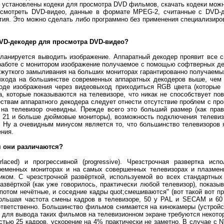
установлены кодеки для просмотра DVD фильмов, скачать кодеки можн
смотреть DVD-видео, данные в формате MPEG-2, считанные с DVD-ди
ия. Это можно сделать либо программно без применения специализиров
VD-декодер для просмотра DVD-видео?
 планируется выводить изображение. Аппаратный декодер проявит все 
 работе с монитором изображение получаемое с помощью софтверных дек
 жуткого замыливания на больших мониторах гарантированно получаемых
ыхода на большинстве современных аппаратных декодеров выше, чем 
оде изображения через видеовыход приходиться RGB цвета (которые
а, которые показываются на телевизоре, что никак не способствует п
твам аппаратного декодера следует отнести отсутствие проблем с про
на телевизор очевидны. Прежде всего это больший размер (как прав
 21 и больше дюймовые мониторы), возможность подключения телевиз
Ну а очевидным минусом является то, что большинство телевизоров яв
ения.
м они различаются?
erlaced) и прогрессивной (progressive). Чрезстрочная развертка 
временных мониторах и на самых совершенных телевизорах и плазменн
иком. С чрезстрочной развёрткой, используемой во всех стандартн
азвёрткой (как уже говорилось, практически любой телевизор), показ
потом нечётные, и соседние кадры quot;смешиваются" (вот такой вот пр
большая частота смены кадров в телевизоре, 50 у PAL и SECAM и 60
ответственно. Большинство фильмов снимается на кинокамеры (устройс
у для вывода таких фильмов на телевизионном экране требуются некот
стью 25 кадров, ускорение на 4% практически не заметно. В случае с 