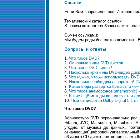
Ссылки
Если Вам понравился наш Интернет-маг
Тематический каталог ссылок:
В нашем каталоге собраны самые полез
Обмен ссылками:
Мы будем рады бесплатно поместить Ва
Вопросы и ответы
1.
Что такое DVD?
2.
Основные виды DVD дисков
3.
Что такое DVD-видео?
4.
Насколько критичны DVD-видео дис
5.
Что нужно, чтобы использовать DVD
6.
Насколько необходим аппаратный D
7.
Какие виды развёртки бывают, и чем
8.
Что такое анаморфное (anamorphic) 
9.
Какие ещё методы используются для
10.
Чем отличается Dolby Digital 5.1 от
Что такое DVD?
Абривеатура DVD первоначально расши
Hitachi, JVC, Matsushita, Mitsubishi,
угодно, от музыки до данных, поэто
означающая"цифровой универсальный д
обычного CD-диска составляет всего 6