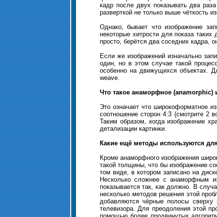
кадр после двух показывать два раза п
разверткой не только выше чёткость из
Однако, бывает что изображение зап
некоторые хитрости для показа таких 
просто, берётся два соседних кадра, о
Если же изображений изначально запи
один, но в этом случае такой процес
особенно на движущихся объектах. Дл
weave.
Что такое анаморфное (anamorphic)
Это означает что широкоформатное из
соотношение сторон 4:3 (смотрите 2 
Таким образом, когда изображение хр
детализации картинки.
Какие ещё методы используются дл
Кроме анаморфного изображения широко
такой толщины, что бы изображение со
том виде, в котором записано на диск
Несколько сложнее с анаморфным изо
показывается так, как должно. В случа
несколько методов решения этой пробл
добавляются чёрные полосы сверху 
телевизора. Для преодоления этой п
помощью более продвинутых алгоритмо