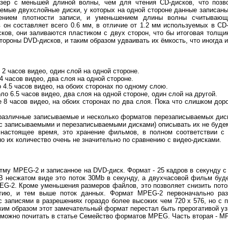
зер с меньшей длиной волны, чем для чтения CD-дисков, что позво
емые двухслойные диски, у которых на одной стороне данные записаны 
шением плотности записи, и уменьшением длины волны считывающ
 он составляет всего 0.6 мм, в отличие от 1.2 мм используемых в CD
ков, они заливаются пластиком с двух сторон, что бы итоговая толщин
тороны DVD-дисков, и таким образом удваивать их ёмкость, что иногда 
 2 часов видео, один слой на одной стороне.
4 часов видео, два слоя на одной стороне.
о 4.5 часов видео, на обоих сторонах по одному слою.
ло 6.5 часов видео, два слоя на одной стороне, один слой на другой.
 8 часов видео, на обоих сторонах по два слоя. Пока что слишком дор
различные записываемые и несколько форматов перезаписываемых диско
ае с записываемыми и перезаписываемыми дисками) описывать их не буде
настоящее время, это хранение фильмов, в полном соответствии с 
но их количество очень не значительно по сравнению с видео-дисками.
тму MPEG-2 и записанное на DVD-диск. Формат - 25 кадров в секунду с 
 В несжатом виде это поток 30Mb в секунду, а двухчасовой фильм буд
EG-2. Кроме уменьшения размеров файлов, это позволяет снизить поток
тию, и тем выше поток данных. Формат MPEG-2 первоначально раз
с записями в разрешениях гораздо более высоких чем 720 х 576, но с
ким образом этот замечательный формат перестал быть прерогативой у
2 можно почитать в статье Семейство форматов MPEG. Часть вторая - 