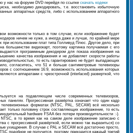
о у нас на форуме DVD перейдя по ссылке
скачать кодеки
ска, необходимо декодировать, т.е. восстановить избыточную
анных аппаратных средств, либо с использованием аппаратного
свои возможности только в том случае, если изображение будет
одеров ничем не хуже, а иногда даже и лучше, по крайней мере
 при использовании плат типа Голливуд Плюс. Другое дело, при
на большинстве видеокарт, поэтому картинка получаемая с его
 выдаются программным декодером для показа изображения на
овышению качества изображения и не добавляет скорости работы
изводительностью, то есть гарантировано не будет выпадающих
ило, согласитесь, что 51 и больше сантиметровые телевизоры
оров с соотношением 16:9, возможность использования которых
ляются аппаратами с чрезстрочной (interlaced) разверткой, что
используется на подавляющем числе современных телевизоров,
ых панелях. Прогрессивная развёртка означает что один кадр
ых телевизионных форматах (NTSC, PAL, SECAM) всё несколько
ывает только половину строк составляющих изображение, то есть
инудительный hardware FSAA без потери производительности :-).
 NTSC, в то время как на самом деле изображение записано с
тва с прогрессивной развёрткой, если можно так выразиться) со
орые ухищрения. В случае с PAL и SECAM всё достаточно просто,
NTSC подобное не получится, поэтому приходится каждый третий