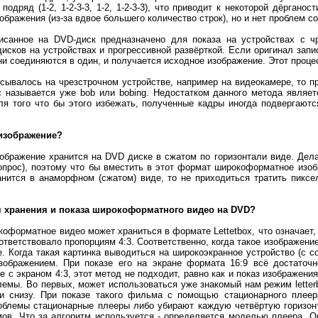
одряд (1-2, 1-2-3-3, 1-2, 1-2-3-3), что приводит к некоторой дёргано
ображения (из-за вдвое большего количество строк), но и нет проблем 
исанное на DVD-диск предназначено для показа на устройствах с ч
дисков на устройствах и прогрессивной развёрткой. Если оригинал запи
ни соединяются в один, и получается исходное изображение. Этот процес
сывалось на чрезстрочном устройстве, например на видеокамере, то п
с называется уже bob или bobing. Недостатком данного метода являет
я того что бы этого избежать, полученные кадры иногда подвергаютс
 изображение?
ображение хранится на DVD диске в сжатом по горизонтали виде. Дела
вопрос), поэтому что бы вместить в этот формат широкоформатное изо
анится в анаморфном (сжатом) виде, то не приходиться тратить пиксе
я хранения и показа широкоформатного видео на DVD?
форматное видео может храниться в формате Lettetbox, что означает,
ответствовало пропорциям 4:3. Соответственно, когда такое изображени
е. Когда такая картинка выводиться на широкоэкранное устройство (с с
бражением. При показе его на экране формата 16:9 всё достаточно
е с экраном 4:3, этот метод не подходит, равно как и показ изображен
емы. Во первых, может использоваться уже знакомый нам режим letter
и снизу. При показе такого фильма с помощью стационарного плеер
роблемы стационарные плееры либо убирают каждую четвёртую горизон
в. Что за алгоритм используется - определяется моделью плеера. Об