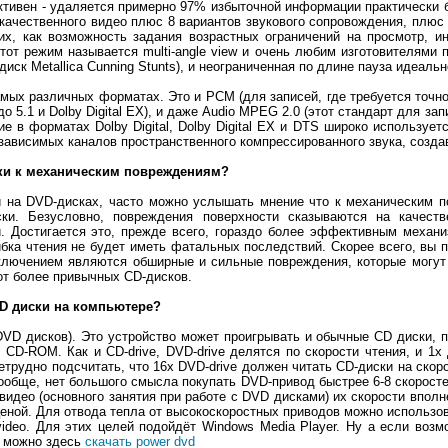
ивен - удаляется примерно 97% избыточной информации практически бе
качественного видео плюс 8 вариантов звукового сопровождения, плюс
их, как возможность задания возрастных ограничений на просмотр, и
тот режим называется multi-angle view и очень любим изготовителями
ск Metallica Cunning Stunts), и неограниченная по длине пауза идеальн
мых различных форматах. Это и PCM (для записей, где требуется точно
2.0 до 5.1 и Dolby Digital EX), и даже Audio MPEG 2.0 (этот стандарт для
е в форматах Dolby Digital, Dolby Digital EX и DTS широко используе
езависимых каналов пространственного компрессированного звука, соз
ки к механическим повреждениям?
и на DVD-дисках, часто можно услышать мнение что к механическим п
ки. Безусловно, повреждения поверхности сказываются на качеств
. Достигается это, прежде всего, гораздо более эффективным механи
бка чтения не будет иметь фатальных последствий. Скорее всего, вы 
ключением являются обширные и сильные повреждения, которые могут п
от более привычных CD-дисков.
D диски на компьютере?
VD дисков). Это устройство может проигрывать и обычные CD диски, п
CD-ROM. Как и CD-drive, DVD-drive делятся по скорости чтения, и 1x
етрудно подсчитать, что 16x DVD-drive должен читать CD-диски на скоро
Вообще, нет большого смысла покупать DVD-привод быстрее 6-8 скоросте
видео (основного занятия при работе с DVD дисками) их скорости впол
ной. Для отвода тепла от высокоскоростных приводов можно использов
deo. Для этих целей подойдёт Windows Media Player. Ну а если возмо
ё можно здесь
скачать power dvd