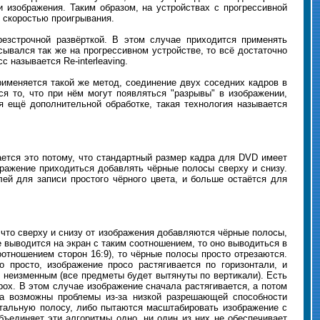
сти изображения. Таким образом, на устройствах с прогрессивной
со скоростью проигрывания.
резстрочной развёрткой. В этом случае приходится применять
сывался так же на прогрессивном устройстве, то всё достаточно
с называется Re-interleaving.
рименяется такой же метод, соединение двух соседних кадров в
ся то, что при нём могут появляться "разрывы" в изображении,
я ещё дополнительной обработке, такая технология называется
ется это потому, что стандартный размер кадра для DVD имеет
бражение приходиться добавлять чёрные полосы сверху и снизу.
лей для записи простого чёрного цвета, и больше остаётся для
 что сверху и снизу от изображения добавляются чёрные полосы,
е выводится на экран с таким соотношением, то оно выводиться в
оотношением сторон 16:9), то чёрные полосы просто отрезаются.
 просто, изображение просо растягивается по горизонтали, и
ия неизменным (все предметы будет вытянуты по вертикали). Есть
box. В этом случае изображение сначала растягивается, а потом
а возможны проблемы из-за низкой разрешающей способности
тальную полосу, либо пытаются масштабировать изображение с
ъединяет эти алгоритмы одно, ни один из них не обеспечивает