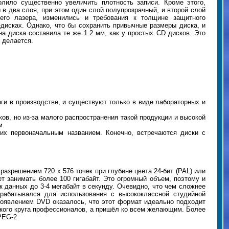
лило существенно увеличить плотность записи. Кроме этого,
в два слоя, при этом один слой полупрозрачный, и второй слой
его лазера, изменились и требования к толщине защитного
-дисках. Однако, что бы сохранить привычные размеры диска, и
а диска составила те же 1.2 мм, как у простых CD дисков. Это
и делается.
оги в производстве, и существуют только в виде лабораторных и
в, но из-за малого распространения такой продукции и высокой
м.
их первоначальным названием. Конечно, встречаются диски с
разрешением 720 х 576 точек при глубине цвета 24-бит (PAL) или
ет занимать более 100 гигабайт. Это огромный объем, поэтому и
 данных до 3-4 мегабайт в секунду. Очевидно, что чем сложнее
рабатывался для использования с высококлассной студийной
 появлением DVD оказалось, что этот формат идеально подходит
зкого круга профессионалов, а пришёл ко всем желающим. Более
MPEG-2