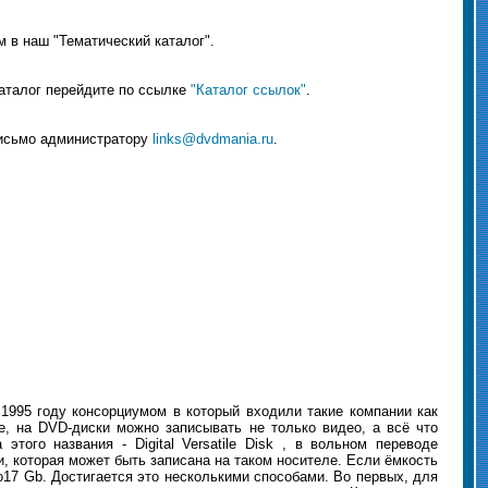
 в наш "Тематический каталог".
каталог перейдите по ссылке
"Каталог ссылок"
.
письмо администратору
links@dvdmania.ru
.
 1995 году консорциумом в который входили такие компании как
ание, на DVD-диски можно записывать не только видео, а всё что
ого названия - Digital Versatile Disk , в вольном переводе
 которая может быть записана на таком носителе. Если ёмкость
до17 Gb. Достигается это несколькими способами. Во первых, для