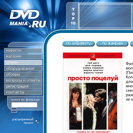
Фил
мол
(Па
Кол
дли
мн
сек
раз
не 