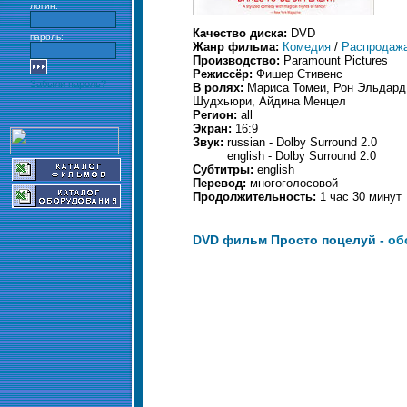
логин:
Качество диска:
DVD
пароль:
Жанр фильма:
Комедия
/
Распродаж
Производство:
Paramount Pictures
Режиссёр:
Фишер Стивенс
Забыли пароль?
В ролях:
Мариса Томеи, Рон Эльдард
Шудхьюри, Айдина Менцел
Регион:
all
Экран:
16:9
Звук:
russian - Dolby Surround 2.0
english - Dolby Surround 2.0
Субтитры:
english
Перевод:
многоголосовой
Продолжительность:
1 час 30 минут
DVD фильм Просто поцелуй -
об