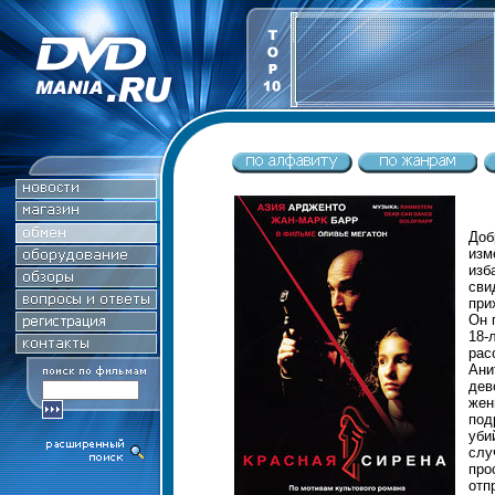
Доб
из
изб
сви
при
Он 
18-
рас
Ани
дев
жен
под
уби
слу
про
отп