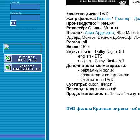
кил
логин:
пароль:
Качество диска:
DVD
Жанр фильма:
Боевик
/
Триллер
/
Др
Производство:
Франция
Режиссёр:
Оливье Мегатон
Забыли пароль?
В ролях:
Азия Ардженто
, Жан-Марк Б
Эдуард Монтот, Вернон Добчефф, Йох
Регион:
all
Экран:
16:9
Звук:
russian - Dolby Digital 5.1
english - DTS
english - Dolby Digital 5.1
Дополнительные материалы:
- рекламный ролик
- создатели и исполнители
- смотрите на DVD
Субтитры:
dutch, french
Перевод:
многоголосовой
Продолжительность:
1 час 54 минут
DVD фильм Красная сирена -
обс