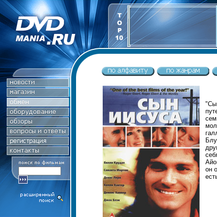
"С
пу
сем
мол
гал
Блу
дру
себ
Айо
он 
ест