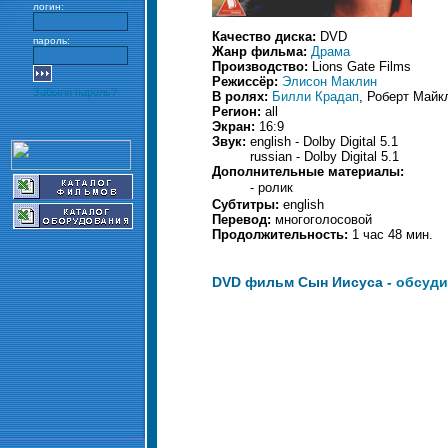
логин:
Качество диска:
DVD
пароль:
Жанр фильма:
Драма
Производство:
Lions Gate Films
Режиссёр:
Элисон Маклин
Забыли пароль?
В ролях:
Билли Крадап
, Роберт Майк
Регион:
all
Экран:
16:9
Звук:
english - Dolby Digital 5.1
russian - Dolby Digital 5.1
Дополнительные материалы:
- ролик
Субтитры:
english
Перевод:
многоголосовой
Продолжительность:
1 час 48 мин.
DVD фильм Сын Иисуса -
обсуди