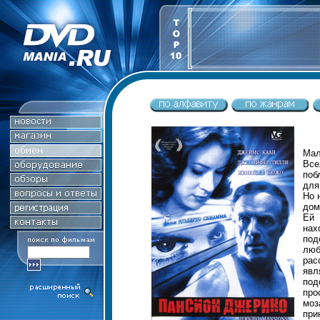
Мал
Все
поб
для
Но 
дом
Ей 
на
под
лю
рас
яв
под
про
моз
при