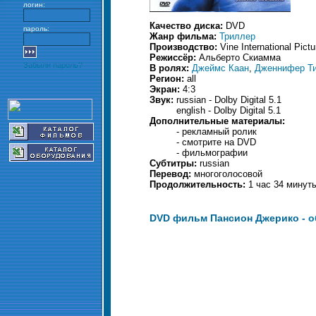
логин:
Качество диска:
DVD
пароль:
Жанр фильма:
Триллер
Производство:
Vine International Pictu
Режиссёр:
Альберто Скиамма
Забыли пароль?
В ролях:
Джеймс Каан
,
Дженнифер Т
Регион:
all
Экран:
4:3
Звук:
russian - Dolby Digital 5.1
english - Dolby Digital 5.1
Дополнительные материалы:
- рекламный ролик
- смотрите на DVD
- фильмографии
Субтитры:
russian
Перевод:
многоголосовой
Продолжительность:
1 час 34 минут
DVD фильм Пансион Джерико -
о