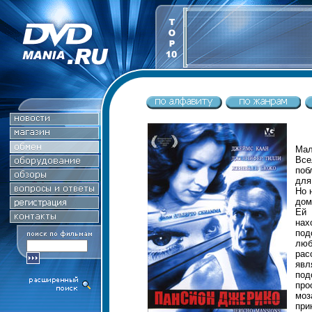
Мал
Все
поб
для
Но 
дом
Ей 
на
под
лю
рас
яв
под
про
моз
при