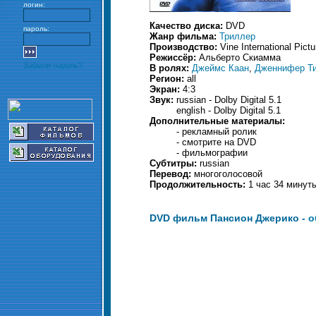
логин:
Качество диска:
DVD
пароль:
Жанр фильма:
Триллер
Производство:
Vine International Pictu
Режиссёр:
Альберто Скиамма
Забыли пароль?
В ролях:
Джеймс Каан
,
Дженнифер Т
Регион:
all
Экран:
4:3
Звук:
russian - Dolby Digital 5.1
english - Dolby Digital 5.1
Дополнительные материалы:
- рекламный ролик
- смотрите на DVD
- фильмографии
Субтитры:
russian
Перевод:
многоголосовой
Продолжительность:
1 час 34 минут
DVD фильм Пансион Джерико -
о