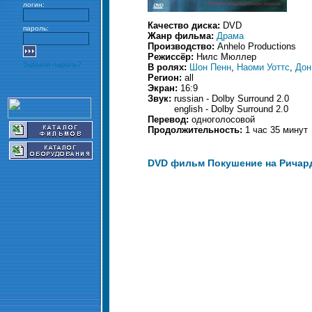
логин:
Качество диска:
DVD
пароль:
Жанр фильма:
Драма
Производство:
Anhelo Productions
Режиссёр:
Нилс Мюллер
Забыли пароль?
В ролях:
Шон Пенн
,
Наоми Уоттс
,
Дон
Регион:
all
Экран:
16:9
Звук:
russian - Dolby Surround 2.0
english - Dolby Surround 2.0
Перевод:
одноголосовой
Продолжительность:
1 час 35 минут
DVD фильм Покушение на Ричард