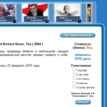
Richard Nixon, The ( 2004 )
Стоимость
обмена:
70 р.
нца, продавца мебели в небольшом городке
обменять
мериканской мечтой, решает заявить о себе,
DVD диск
лась 22 февраля 1974 года.
Голосование
1 ерунда
2 так себе
3 не плохо
4 хорошо
5 супер фильм
Оценка фильма 3.6
Голосовало 7 чел.