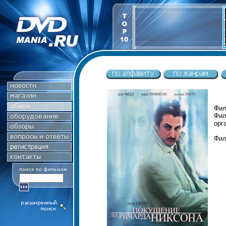
Фил
Фил
орг
Фил