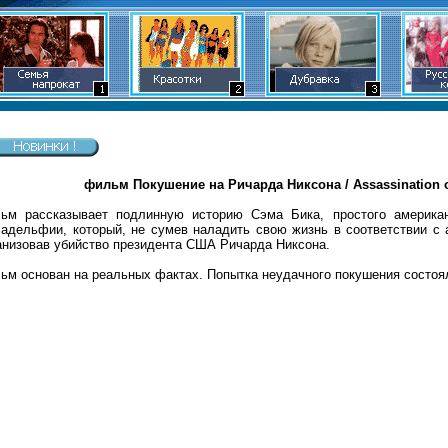
фильм Покушение на Ричарда Никсона / Assassination of 
ьм рассказывает подлинную историю Сэма Бика, простого америка
адельфии, который, не сумев наладить свою жизнь в соответствии с а
анизовав убийство президента США Ричарда Никсона.
ьм основан на реальных фактах. Попытка неудачного покушения состоя