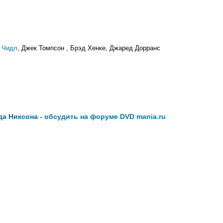
 Чидл
, Джек Томпсон , Брэд Хенке, Джаред Дорранс
а Никсона -
обсудить на форуме DVD mania.ru