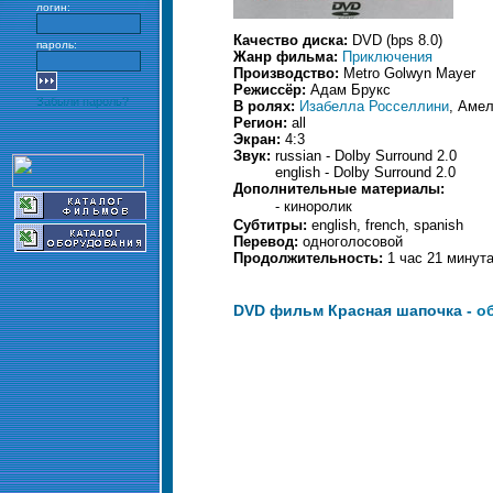
логин:
Качество диска:
DVD (bps 8.0)
пароль:
Жанр фильма:
Приключения
Производство:
Metro Golwyn Mayer
Режиссёр:
Адам Брукс
Забыли пароль?
В ролях:
Изабелла Росселлини
, Амел
Регион:
all
Экран:
4:3
Звук:
russian - Dolby Surround 2.0
english - Dolby Surround 2.0
Дополнительные материалы:
- киноролик
Субтитры:
english, french, spanish
Перевод:
одноголосовой
Продолжительность:
1 час 21 минут
DVD фильм Красная шапочка -
о