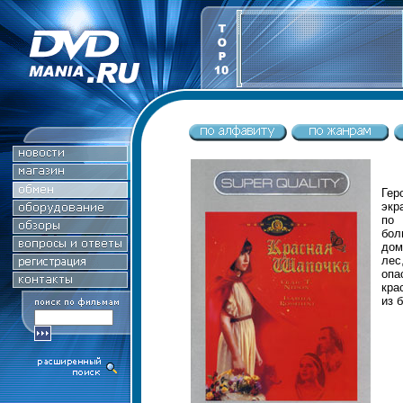
Гер
экр
по 
бол
дом
лес
опа
кра
из 