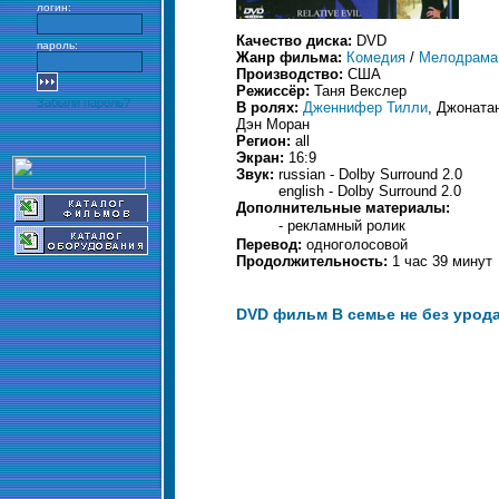
логин:
Качество диска:
DVD
пароль:
Жанр фильма:
Комедия
/
Мелодрама
Производство:
США
Режиссёр:
Таня Векслер
Забыли пароль?
В ролях:
Дженнифер Тилли
, Джоната
Дэн Моран
Регион:
all
Экран:
16:9
Звук:
russian - Dolby Surround 2.0
english - Dolby Surround 2.0
Дополнительные материалы:
- рекламный ролик
Перевод:
одноголосовой
Продолжительность:
1 час 39 минут
DVD фильм В семье не без урода