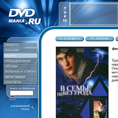
фил
Тра
нар
Ока
ме
нав
дей