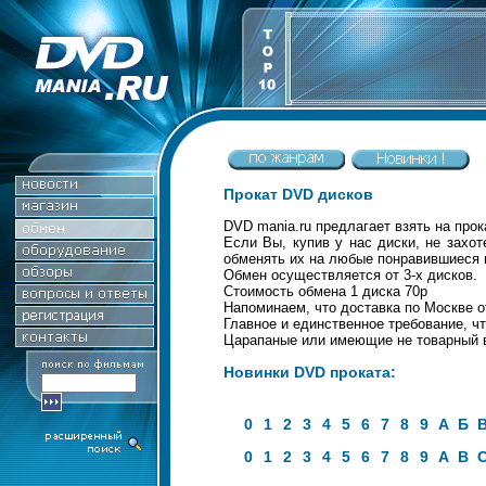
Прокат DVD дисков
DVD mania.ru предлагает взять на прок
Если Вы, купив у нас диски, не захот
обменять их на любые понравившиеся 
Обмен осуществляется от 3-х дисков.
Стоимость обмена 1 диска 70р
Напоминаем, что доставка по Москве о
Главное и единственное требование, ч
Царапаные или имеющие не товарный в
Новинки DVD проката:
0
1
2
3
4
5
6
7
8
9
А
Б
0
1
2
3
4
5
6
7
8
9
A
B